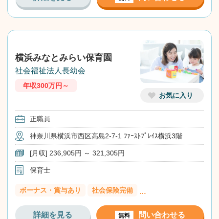
横浜みなとみらい保育園
社会福祉法人長幼会
年収300万円～
お気に入り
正職員
神奈川県横浜市西区高島2-7-1 ﾌｧｰｽﾄﾌﾟﾚｲｽ横浜3階
[月収] 236,905円 ～ 321,305円
保育士
ボーナス・賞与あり
社会保険完備
…
詳細を見る
問い合わせる
無料