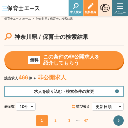
求人検索
無料登録
保育士エース ホーム
>
神奈川県 / 保育士の検索結果
神奈川県 / 保育士の検索結果
この条件の非公開求人を
無料
紹介してもらう
466
非公開求人
該当求人
件 ＋
求人を絞り込む・検索条件の変更
表示数
並び替え
1
2
3
・・・
47