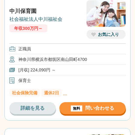
中川保育園
社会福祉法人中川福祉会
年収300万円～
お気に入り
正職員
神奈川県横浜市都筑区南山田町4700
[月収] 224,090円 ～
保育士
社会保険完備
週休2日
…
詳細を見る
問い合わせる
無料