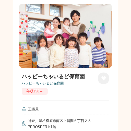
ハッピーちゃいるど保育園
ハッピーちゃいるど保育園
お気に
年収350～
入り
正職員
神奈川県相模原市南区上鶴間６丁目２８
7PROSPER K1階