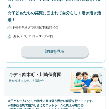
★
☆子どもたちの笑顔に囲まれて自分らしく活き活き活
躍！
神奈川県横浜市鶴見区下末吉3-6-2
[月収] 209,011円 ～ 300,228円
詳細を見る
キディ鈴木町・川崎保育園
社会福祉法人伸こう福祉会
☆子ども一人ひとりの個性に寄り添う温かい保育を行っています♪
☆複数担任制で協力し合えるアットホームな風土が魅力◎