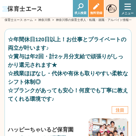
求人検索
無料登録
保育士エース ホーム
>
神奈川県
>
神奈川県の保育士求人・転職・就職・アルバイト情報一覧
☆年間休日120日以上！お仕事とプライベートの
両立が叶います♪
☆賞与は年2回・計2ヶ月分支給で頑張りがしっ
かり還元されます★
☆残業ほぼなし・代休や有休も取りやすい柔軟な
シフト体制◎
☆ブランクがあっても安心！何度でも丁寧に教え
てくれる環境です♪
注目
ハッピーちゃいるど保育園