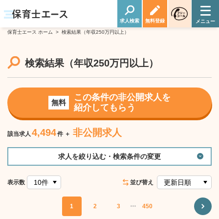
求人検索
無料登録
保育士エース ホーム
>
検索結果（年収250万円以上）
検索結果
（年収250万円以上）
この条件の非公開求人を
無料
紹介してもらう
4,494
非公開求人
該当求人
件 ＋
求人を絞り込む・検索条件の変更
表示数
並び替え
1
2
3
・・・
450