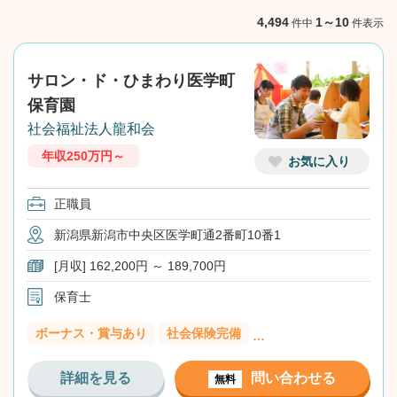
NEXT
4,494
1～10
件中
件表示
サロン・ド・ひまわり医学町
保育園
社会福祉法人龍和会
年収250万円～
お気に入り
正職員
新潟県新潟市中央区医学町通2番町10番1
[月収] 162,200円 ～ 189,700円
保育士
ボーナス・賞与あり
社会保険完備
…
詳細を見る
問い合わせる
無料