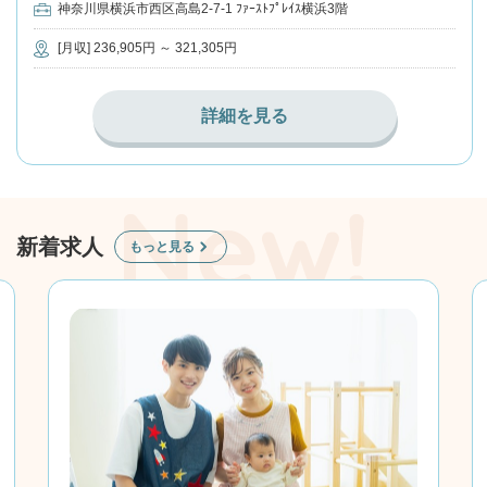
神奈川県横浜市西区高島2-7-1 ﾌｧｰｽﾄﾌﾟﾚｲｽ横浜3階
[月収] 236,905円 ～ 321,305円
詳細を見る
新着求人
もっと見る