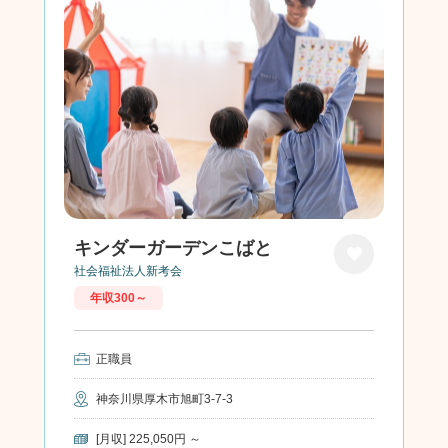
キンダーガーデンこばと
社会福祉法人新考会
お気に
年収300～
入り
正職員
神奈川県厚木市旭町3-7-3
[月収] 225,050円 ～