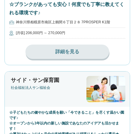
☆ブランクがあっても安心！何度でも丁寧に教えてく
れる環境です♪
神奈川県相模原市南区上鶴間６丁目２８ 7PROSPER K1階
[月収] 206,000円 ～ 270,000円
詳細を見る
サイド・サン保育園
社会福祉法人サン福祉会
☆子どもたちの健やかな成長を願い「今できること」を尽くす温かい園
です♪
☆オープンから3年以内の新しい施設であなたのアイデアも活かせま
す！