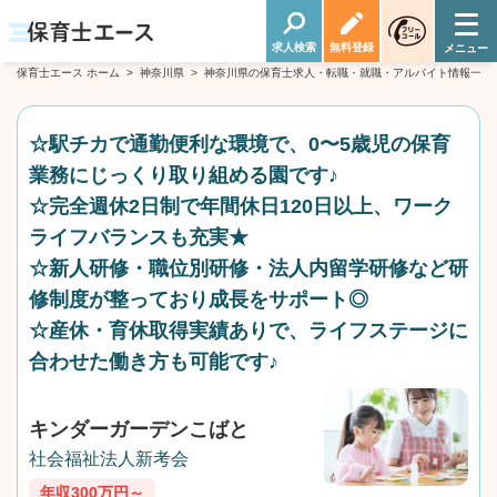
求人検索
無料登録
保育士エース ホーム
>
神奈川県
>
神奈川県の保育士求人・転職・就職・アルバイト情報一覧
☆駅チカで通勤便利な環境で、0〜5歳児の保育
業務にじっくり取り組める園です♪
☆完全週休2日制で年間休日120日以上、ワーク
ライフバランスも充実★
☆新人研修・職位別研修・法人内留学研修など研
修制度が整っており成長をサポート◎
☆産休・育休取得実績ありで、ライフステージに
合わせた働き方も可能です♪
キンダーガーデンこばと
社会福祉法人新考会
年収300万円～