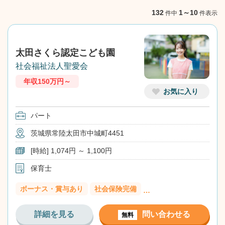
NEXT
132
1～10
件中
件表示
太田さくら認定こども園
社会福祉法人聖愛会
年収150万円～
お気に入り
パート
茨城県常陸太田市中城町4451
[時給] 1,074円 ～ 1,100円
保育士
ボーナス・賞与あり
社会保険完備
…
詳細を見る
問い合わせる
無料