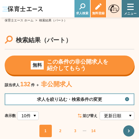
求人検索
無料登録
保育士エース ホーム
>
検索結果（パート）
検索結果
（パート）
この条件の非公開求人を
無料
紹介してもらう
132
非公開求人
該当求人
件 ＋
求人を絞り込む・検索条件の変更
表示数
並び替え
1
2
3
・・・
14