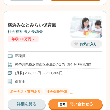
横浜みなとみらい保育園
社会福祉法人長幼会
年収300万円～
お気に入り
正職員
神奈川県横浜市西区高島2-7-1 ﾌｧｰｽﾄﾌﾟﾚｲｽ横浜3階
[月収] 236,905円 ～ 321,305円
保育士
ボーナス・賞与あり
社会保険完備
…
詳細を見る
問い合わせる
無料