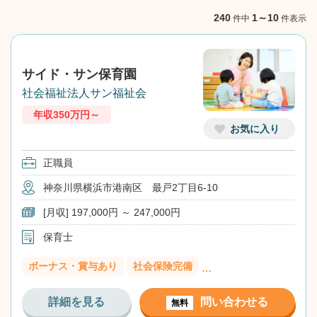
NEXT
240
1～10
件中
件表示
サイド・サン保育園
社会福祉法人サン福祉会
年収350万円～
お気に入り
正職員
神奈川県横浜市港南区 最戸2丁目6-10
[月収] 197,000円 ～ 247,000円
保育士
ボーナス・賞与あり
社会保険完備
…
詳細を見る
問い合わせる
無料