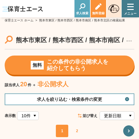
求人検索
無料登録
保育士エース ホーム
>
熊本市東区 / 熊本市西区 / 熊本市南区 / 熊本市北区の検索結果
…
熊本市東区 / 熊本市西区 / 熊本市南区 / 
この条件の非公開求人を
無料
紹介してもらう
20
非公開求人
該当求人
件 ＋
求人を絞り込む・検索条件の変更
表示数
並び替え
1
2