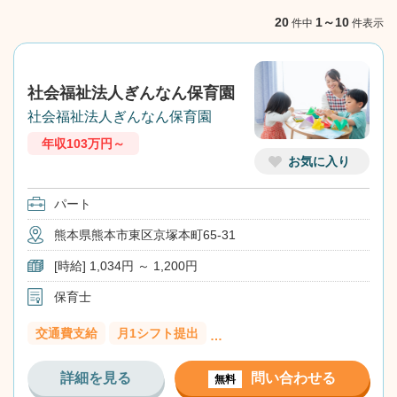
NEXT
20
1～10
件中
件表示
社会福祉法人ぎんなん保育園
社会福祉法人ぎんなん保育園
年収103万円～
お気に入り
パート
熊本県熊本市東区京塚本町65-31
[時給] 1,034円 ～ 1,200円
保育士
交通費支給
月1シフト提出
…
詳細を見る
問い合わせる
無料