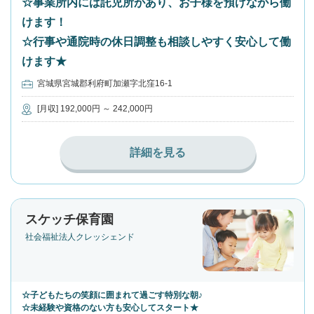
☆事業所内には託児所があり、お子様を預けながら働
けます！
☆行事や通院時の休日調整も相談しやすく安心して働
けます★
宮城県宮城郡利府町加瀬字北窪16-1
[月収] 192,000円 ～ 242,000円
詳細を見る
スケッチ保育園
社会福祉法人クレッシェンド
☆子どもたちの笑顔に囲まれて過ごす特別な朝♪
☆未経験や資格のない方も安心してスタート★