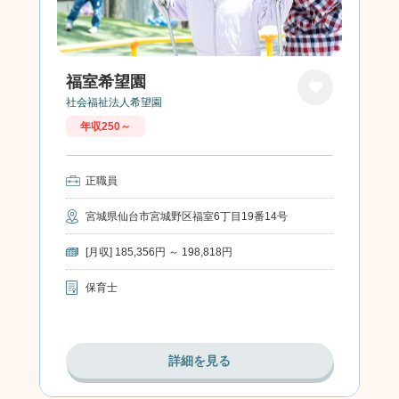
福室希望園
社会福祉法人希望園
お気に
年収250～
入り
正職員
宮城県仙台市宮城野区福室6丁目19番14号
[月収] 185,356円 ～ 198,818円
保育士
詳細を見る