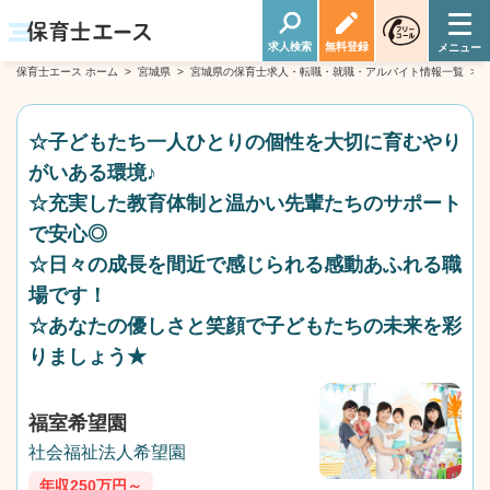
求人検索
無料登録
保育士エース ホーム
>
宮城県
>
宮城県の保育士求人・転職・就職・アルバイト情報一覧
>
☆子どもたち一人ひとりの個性を大切に育むやり
がいある環境♪
☆充実した教育体制と温かい先輩たちのサポート
で安心◎
☆日々の成長を間近で感じられる感動あふれる職
場です！
☆あなたの優しさと笑顔で子どもたちの未来を彩
りましょう★
福室希望園
社会福祉法人希望園
年収250万円～