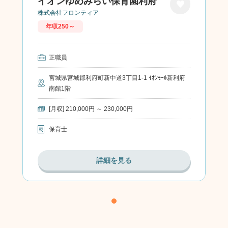
イオンゆめみらい保育園利府
株式会社フロンティア
お気に
年収250～
入り
正職員
宮城県宮城郡利府町新中道3丁目1-1 ｲｵﾝﾓｰﾙ新利府
南館1階
[月収] 210,000円 ～ 230,000円
保育士
詳細を見る