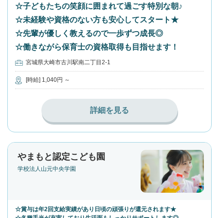
☆子どもたちの笑顔に囲まれて過ごす特別な朝♪
☆未経験や資格のない方も安心してスタート★
☆先輩が優しく教えるので一歩ずつ成長◎
☆働きながら保育士の資格取得も目指せます！
宮城県大崎市古川駅南二丁目2-1
[時給] 1,040円 ～
詳細を見る
やまもと認定こども園
学校法人山元中央学園
☆賞与は年2回支給実績があり日頃の頑張りが還元されます★