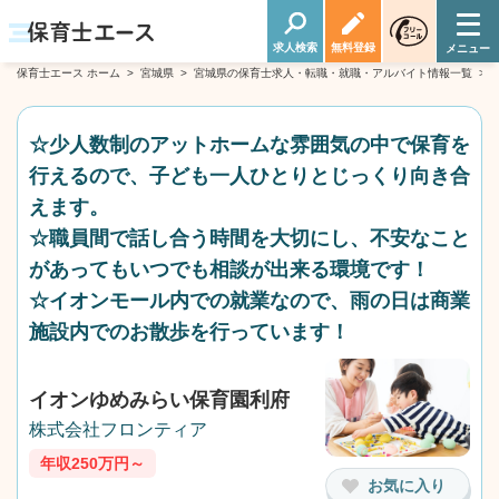
求人検索
無料登録
保育士エース ホーム
>
宮城県
>
宮城県の保育士求人・転職・就職・アルバイト情報一覧
>
☆少人数制のアットホームな雰囲気の中で保育を
行えるので、子ども一人ひとりとじっくり向き合
えます。
☆職員間で話し合う時間を大切にし、不安なこと
があってもいつでも相談が出来る環境です！
☆イオンモール内での就業なので、雨の日は商業
施設内でのお散歩を行っています！
イオンゆめみらい保育園利府
株式会社フロンティア
年収250万円～
お気に入り