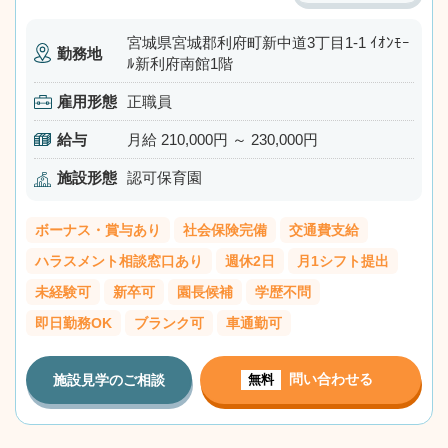
宮城県宮城郡利府町新中道3丁目1-1 ｲｵﾝﾓｰ
勤務地
ﾙ新利府南館1階
雇用形態
正職員
給与
月給 210,000円 ～ 230,000円
施設形態
認可保育園
ボーナス・賞与あり
社会保険完備
交通費支給
ハラスメント相談窓口あり
週休2日
月1シフト提出
未経験可
新卒可
園長候補
学歴不問
即日勤務OK
ブランク可
車通勤可
問い合わせる
施設見学のご相談
無料