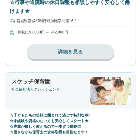
☆行事や通院時の休日調整も相談しやすく安心して働
けます★
宮城県宮城郡利府町加瀬字北窪16-1
[月収] 192,000円 ～ 242,000円
詳細を見る
スケッチ保育園
社会福祉法人クレッシェンド
☆子どもたちの笑顔に囲まれて過ごす特別な朝♪
☆未経験や資格のない方も安心してスタート★
☆先輩が優しく教えるので一歩ずつ成長◎
☆働きながら保育士の資格取得も目指せます！