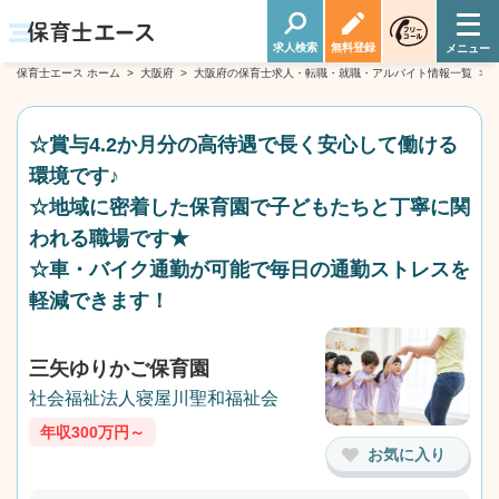
求人検索
無料登録
保育士エース ホーム
>
大阪府
>
大阪府の保育士求人・転職・就職・アルバイト情報一覧
>
☆賞与4.2か月分の高待遇で長く安心して働ける
環境です♪
☆地域に密着した保育園で子どもたちと丁寧に関
われる職場です★
☆車・バイク通勤が可能で毎日の通勤ストレスを
軽減できます！
三矢ゆりかご保育園
社会福祉法人寝屋川聖和福祉会
年収300万円～
お気に入り