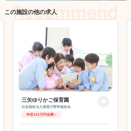
この施設の他の求人
三矢ゆりかご保育園
社会福祉法人寝屋川聖和福祉会
お気に
年収103万円未満～
入り