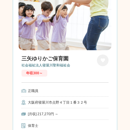
三矢ゆりかご保育園
社会福祉法人寝屋川聖和福祉会
お気に
年収300～
入り
正職員
大阪府寝屋川市点野４丁目１番３２号
[月収] 217,270円 ～
保育士