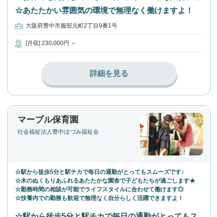
☆あたたかい雰囲気の環境で無理なく働けますよ！
大阪府豊中市服部元町2丁目9番1号
[月収] 230,000円 ～
詳細を見る
マーブル保育園
社会福祉法人豊中ほづみ福祉会
☆駅から徒歩5分と駅チカで毎日の通勤がとってもスムーズです♪
☆木のぬくもりあふれるあたたかな園舎で子どもたちが過ごします★
☆勤務時間の相談が可能でライフスタイルに合わせて働けます◎
☆扶養内での勤務も歓迎で無理なく自分らしく活躍できますよ！
☆駅から徒歩5分と駅チカで毎日の通勤がとってもス