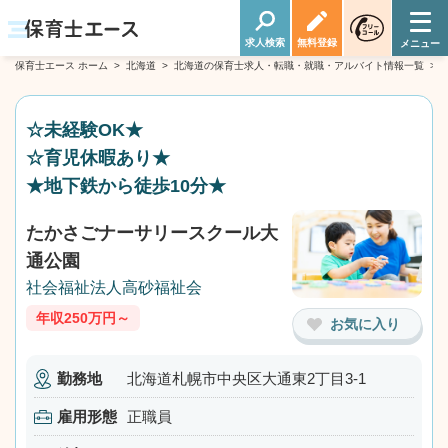
求人検索
無料登録
保育士エース ホーム
>
北海道
>
北海道の保育士求人・転職・就職・アルバイト情報一覧
>
☆未経験OK★
☆育児休暇あり★
★地下鉄から徒歩10分★
たかさごナーサリースクール大
通公園
社会福祉法人高砂福祉会
年収250万円～
お気に入り
勤務地
北海道札幌市中央区大通東2丁目3-1
雇用形態
正職員