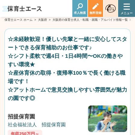
求人検索
無料登録
保育士エース ホーム
>
大阪府
>
大阪府の保育士求人・転職・就職・アルバイト情報一覧
>
☆未経験歓迎！優しい先輩と一緒に安心してスタ
ートできる保育補助のお仕事です♪
☆シフト柔軟で週4日・1日4時間〜OKの働きや
すい環境★
☆産休育休の取得・復帰率100％で長く働ける職
場です！
☆アットホームで意見交換しやすい雰囲気が魅力
の園です◎
招提保育園
社会福祉法人 招提保育園
年収250万円～