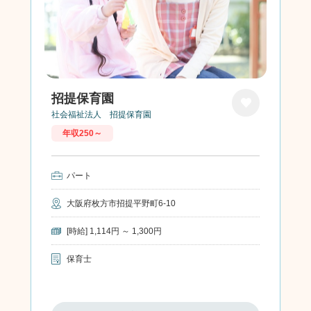
招提保育園
社会福祉法人 招提保育園
お気に
年収250～
入り
パート
大阪府枚方市招提平野町6-10
[時給] 1,114円 ～ 1,300円
保育士