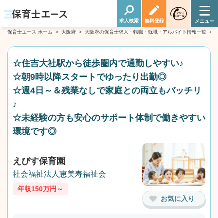
求人検索
無料登録
保育士エース ホーム
>
大阪府
>
大阪府の保育士求人・転職・就職・アルバイト情報一覧
>
☆住吉大社駅から徒歩圏内で通勤しやすい♪
☆朝9時以降スタートでゆったり出勤◎
☆週4日～＆残業なしで家庭との両立もバッチリ
♪
☆未経験の方も安心のサポート体制で働きやすい
環境です◎
えびす保育園
社会福祉法人恵美寿福祉会
年収150万円～
お気に入り