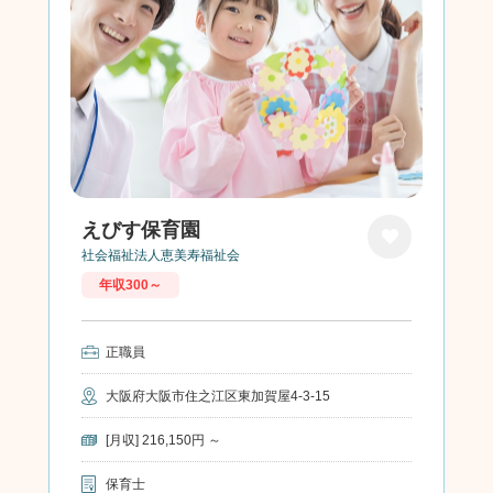
えびす保育園
社会福祉法人恵美寿福祉会
お気に
年収300～
入り
正職員
大阪府大阪市住之江区東加賀屋4-3-15
[月収] 216,150円 ～
保育士