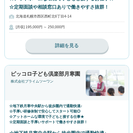
☆定期面談や相談窓口ありで働きやすさ抜群！
北海道札幌市西区西町北6丁目4-14
[月収] 195,000円 ～ 250,000円
詳細を見る
ピッコロ子ども倶楽部月寒園
株式会社プライムツーワン
☆地下鉄月寒中央駅から徒歩圏内で通勤快適♪
☆手厚い研修体制で安心してスタート可能◎
☆アットホームな環境で子どもと接する仕事★
☆定期面談と手厚いサポートで働きやすさ抜群！