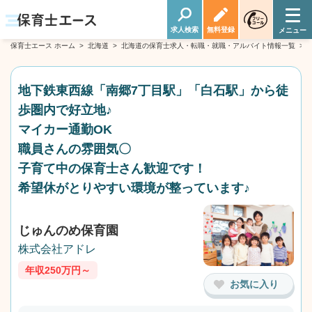
求人検索
無料登録
保育士エース ホーム
>
北海道
>
北海道の保育士求人・転職・就職・アルバイト情報一覧
>
地下鉄東西線「南郷7丁目駅」「白石駅」から徒
歩圏内で好立地♪
マイカー通勤OK
職員さんの雰囲気〇
子育て中の保育士さん歓迎です！
希望休がとりやすい環境が整っています♪
じゅんのめ保育園
株式会社アドレ
年収250万円～
お気に入り