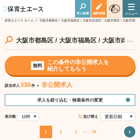
求人検索
無料登録
保育士エース ホーム
>
大阪市都島区 / 大阪市福島区 / 大阪市此花区 / 大阪市西区 / 大阪市港区 
…
大阪市都島区 / 大阪市福島区 / 大阪市此花区 
この条件の非公開求人を
無料
紹介してもらう
338
非公開求人
該当求人
件 ＋
求人を絞り込む・検索条件の変更
表示数
並び替え
1
2
3
・・・
34