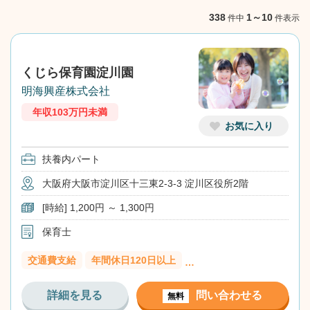
NEXT
338
1～10
件中
件表示
くじら保育園淀川園
明海興産株式会社
年収103万円未満
お気に入り
扶養内パート
大阪府大阪市淀川区十三東2-3-3 淀川区役所2階
[時給] 1,200円 ～ 1,300円
保育士
交通費支給
年間休日120日以上
…
詳細を見る
問い合わせる
無料