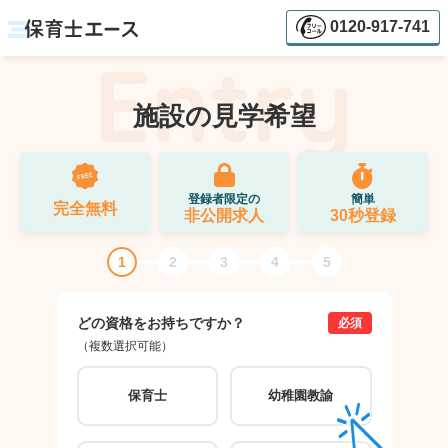
0120-917-741
施設の見学希望
登録者限定の
簡単
完全無料
非公開求人
30秒登録
1
2
3
4
5
どの資格をお持ちですか？
ご希
必須
（複数選択可能）
（複数
保育士
幼稚園教諭