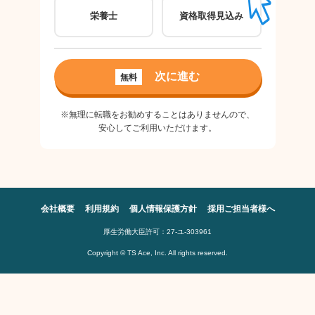
栄養士
資格取得見込み
パ
ご希
次に進む
無料
良
※無理に転職をお勧めすることはありませんので、
安心してご利用いただけます。
会社概要
利用規約
個人情報保護方針
採用ご担当者様へ
厚生労働大臣許可：27-ユ-303961
Copyright © TS Ace, Inc. All rights reserved.
※無