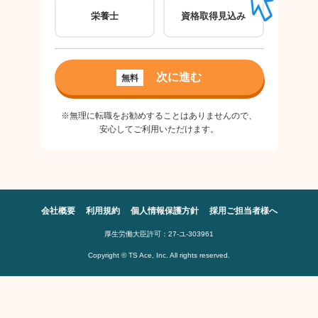
栄養士
資格取得見込み
パ
ご希
次に進む
無料
良
※無理に転職をお勧めすることはありませんので、
安心してご利用いただけます。
会社概要
利用規約
個人情報保護方針
採用ご担当者様へ
厚生労働大臣許可：27-ユ-303961
Copyright © TS Ace, Inc. All rights reserved.
※無