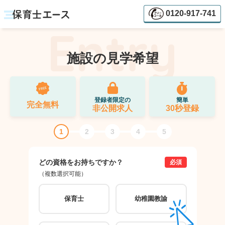
0120-917-741
施設の見学希望
登録者限定の
簡単
完全無料
非公開求人
30秒登録
1
2
3
4
5
どの資格をお持ちですか？
ご希
必須
（複数選択可能）
（複数
保育士
幼稚園教諭