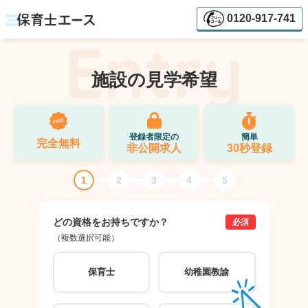
0120-917-741
施設の見学希望
登録者限定の
簡単
完全無料
非公開求人
30秒登録
1
2
3
4
5
どの資格をお持ちですか？
ご希
必須
（複数選択可能）
（複数
保育士
幼稚園教諭