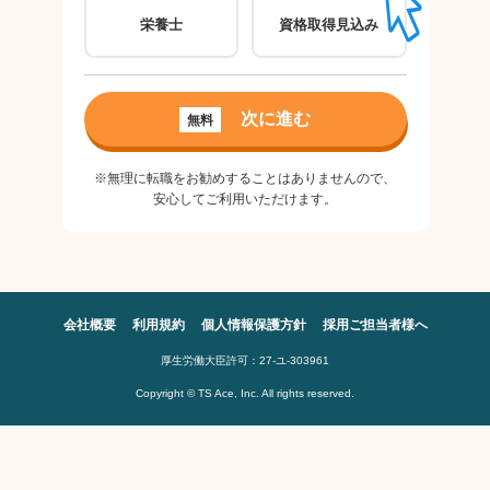
栄養士
資格取得見込み
パ
ご希
次に進む
無料
良
※無理に転職をお勧めすることはありませんので、
安心してご利用いただけます。
会社概要
利用規約
個人情報保護方針
採用ご担当者様へ
厚生労働大臣許可：27-ユ-303961
Copyright © TS Ace, Inc. All rights reserved.
※無