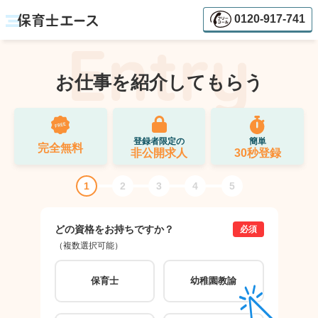
0120-917-741
お仕事を紹介してもらう
登録者限定の
簡単
完全無料
非公開求人
30秒登録
1
2
3
4
5
どの資格をお持ちですか？
ご希
必須
（複数選択可能）
（複数
保育士
幼稚園教諭