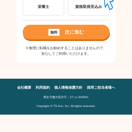
栄養士
資格取得見込み
パ
ご希
次に進む
無料
良
※無理に転職をお勧めすることはありませんので、
安心してご利用いただけます。
会社概要
利用規約
個人情報保護方針
採用ご担当者様へ
厚生労働大臣許可：27-ユ-303961
Copyright © TS Ace, Inc. All rights reserved.
※無