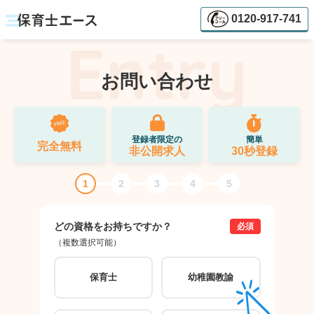
0120-917-741
お問い合わせ
登録者限定の
簡単
完全無料
非公開求人
30秒登録
1
2
3
4
5
どの資格をお持ちですか？
ご希
必須
（複数選択可能）
（複数
保育士
幼稚園教諭