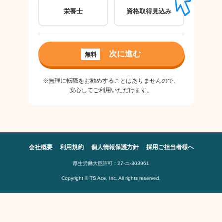
栄養士
資格取得見込み
パ
ご希
次に進む
無料
良
※無理に転職をお勧めすることはありませんので、
安心してご利用いただけます。
会社概要
利用規約
個人情報保護方針
採用ご担当者様へ
厚生労働大臣許可：27-ユ-303961
Copyright © TS Ace, Inc. All rights reserved.
※無