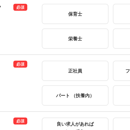
？
必須
保育士
栄養士
必須
正社員
フ
パート （扶養内）
必須
良い求人があれば