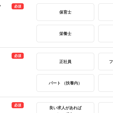
？
必須
保育士
栄養士
必須
正社員
フ
パート （扶養内）
必須
良い求人があれば