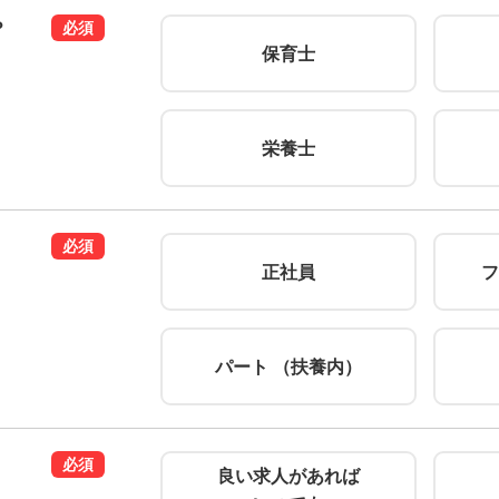
？
必須
保育士
栄養士
必須
正社員
フ
パート （扶養内）
必須
良い求人があれば