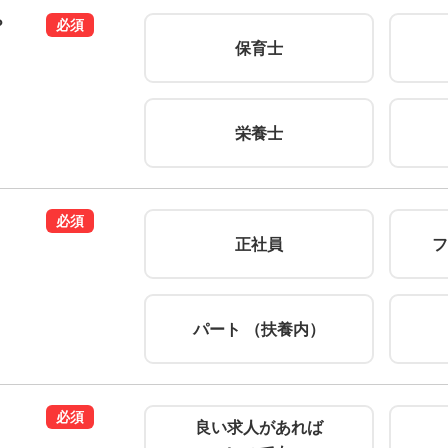
？
必須
保育士
栄養士
必須
正社員
フ
パート （扶養内）
必須
良い求人があれば