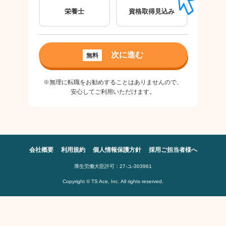
栄養士
資格取得見込み
パ
ご希
次に進む
無料
良
※無理に転職をお勧めすることはありませんので、
安心してご利用いただけます。
会社概要
利用規約
個人情報保護方針
採用ご担当者様へ
厚生労働大臣許可：27-ユ-303961
Copyright © TS Ace, Inc. All rights reserved.
※無