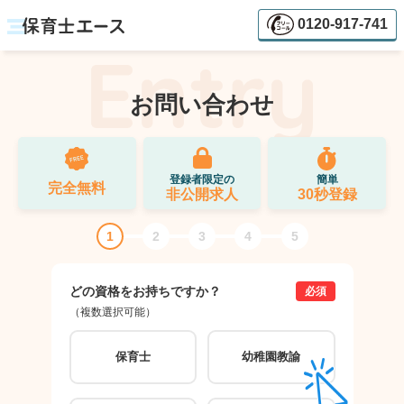
0120-917-741
お問い合わせ
登録者限定の
簡単
完全無料
非公開求人
30秒登録
1
2
3
4
5
どの資格をお持ちですか？
ご希
必須
（複数選択可能）
（複数
保育士
幼稚園教諭