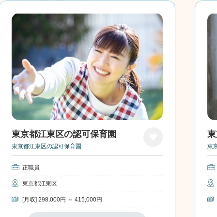
東京都江東区の認可保育園
東
東京都江東区の認可保育園
東
お気
に入
正職員
り
東京都江東区
[月収] 298,000円 ～ 415,000円
保育士