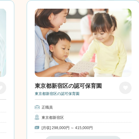
東京都新宿区の認可保育園
東京都新宿区の認可保育園
気
お気
入
に入
正職員
り
東京都新宿区
[月収] 298,000円 ～ 415,000円
保育士