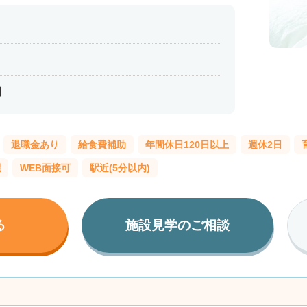
円
退職金あり
給食費補助
年間休日120日以上
週休2日
躍
WEB面接可
駅近(5分以内)
る
施設見学のご相談