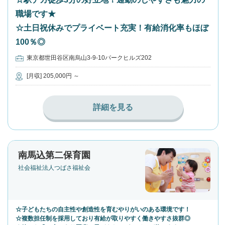
職場です★
☆土日祝休みでプライベート充実！有給消化率もほぼ
100％◎
東京都世田谷区南烏山3-9-10パークヒルズ202
[月収] 205,000円 ～
詳細を見る
南馬込第二保育園
社会福祉法人つばさ福祉会
☆子どもたちの自主性や創造性を育むやりがいのある環境です！
☆複数担任制を採用しており有給が取りやすく働きやすさ抜群◎