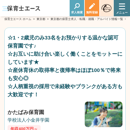
求人検索
無料登録
保育士エース ホーム
>
東京都
>
東京都の保育士求人・転職・就職・アルバイト情報一覧
>
☆1・2歳児のみ33名をお預かりする温かな認可
保育園です♪
☆お互いに助け合い楽しく働くことをモットーに
しています★
☆産休育休の取得率と復帰率はほぼ100％で将来
も安心◎
☆人柄重視の採用で未経験やブランクがある方も
大歓迎です！
かたばみ保育園
学校法人小金井学園
年収400万円～