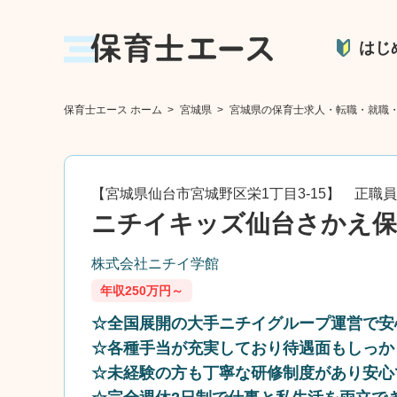
はじ
保育士エース ホーム
>
宮城県
>
宮城県の保育士求人・転職・就職
【宮城県仙台市宮城野区栄1丁目3-15】 正職員
ニチイキッズ仙台さかえ保
株式会社ニチイ学館
年収250万円～
☆全国展開の大手ニチイグループ運営で安
☆各種手当が充実しており待遇面もしっか
☆未経験の方も丁寧な研修制度があり安心