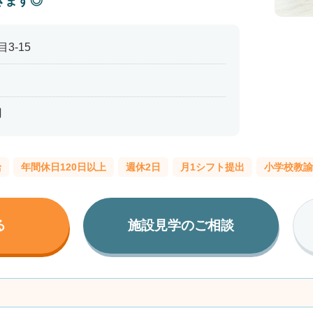
きます◎
3-15
円
給
年間休日120日以上
週休2日
月1シフト提出
小学校教諭
る
施設見学のご相談