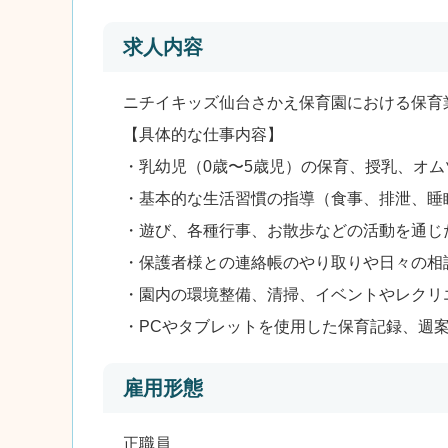
求人内容
ニチイキッズ仙台さかえ保育園における保育
【具体的な仕事内容】
・乳幼児（0歳〜5歳児）の保育、授乳、オ
・基本的な生活習慣の指導（食事、排泄、睡
・遊び、各種行事、お散歩などの活動を通じ
・保護者様との連絡帳のやり取りや日々の相
・園内の環境整備、清掃、イベントやレクリ
・PCやタブレットを使用した保育記録、週
雇用形態
正職員