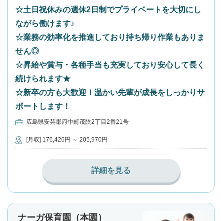
☆土日祝休みの週休2日制でプライベートを大切にし
ながら働けます♪
☆業務の効率化を推進しており持ち帰り作業もありま
せん◎
☆昇給や賞与・各種手当も充実しており安心して長く
続けられます★
☆新卒の方も大歓迎！温かい先輩が成長をしっかりサ
ポートします！
広島県安芸郡府中町茂陰2丁目2番21号
[月収] 176,426円 ～ 205,970円
詳細を見る
ナーガ保育園（本園）