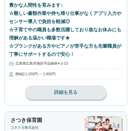
豊かな人間性を育みます♪
☆難しい書類作業や持ち帰り仕事がなくアプリ入力や
センサー導入で負担を軽減◎
☆子育て中の職員も多数活躍しており急なお休みにも
理解がある温かい職場です★
☆ブランクがある方やピアノが苦手な方も先輩職員が
丁寧にサポートするので安心！
広島県広島市南区宇品御幸4-2-13
[時給] 1,150円 ～ 1,400円
詳細を見る
さつき保育園
コネクタ株式会社