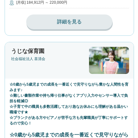
[月収] 184,912円 ～ 220,000円
詳細を見る
うじな保育園
社会福祉法人 喜清会
☆0歳から5歳児までの成長を一番近くで見守りながら豊かな人間性を育
みます♪
☆難しい書類作業や持ち帰り仕事がなくアプリ入力やセンサー導入で負
担を軽減◎
☆子育て中の職員も多数活躍しており急なお休みにも理解がある温かい
職場です★
☆ブランクがある方やピアノが苦手な方も先輩職員が丁寧にサポートす
るので安心！
☆0歳から5歳児までの成長を一番近くで見守りながら