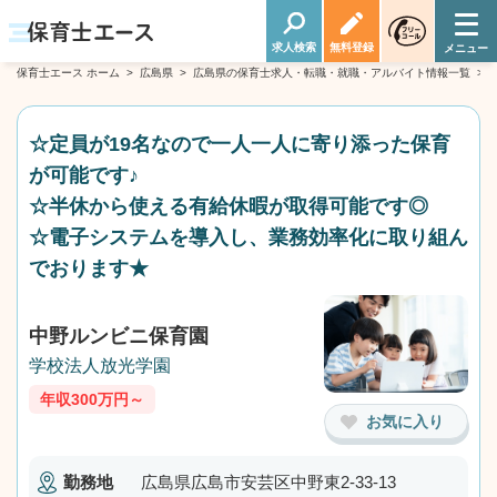
求人検索
無料登録
保育士エース ホーム
>
広島県
>
広島県の保育士求人・転職・就職・アルバイト情報一覧
>
☆定員が19名なので一人一人に寄り添った保育
が可能です♪
☆半休から使える有給休暇が取得可能です◎
☆電子システムを導入し、業務効率化に取り組ん
でおります★
中野ルンビニ保育園
学校法人放光学園
年収300万円～
お気に入り
勤務地
広島県広島市安芸区中野東2-33-13