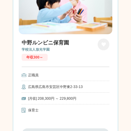
中野ルンビニ保育園
学校法人放光学園
お気に
年収300～
入り
正職員
広島県広島市安芸区中野東2-33-13
[月収] 208,300円 ～ 229,800円
保育士