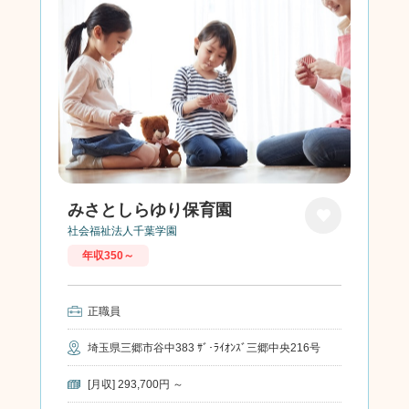
みさとしらゆり保育園
社会福祉法人千葉学園
お気に
年収350～
入り
正職員
埼玉県三郷市谷中383 ｻﾞ･ﾗｲｵﾝｽﾞ三郷中央216号
[月収] 293,700円 ～