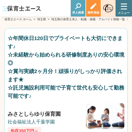
求人検索
無料登録
保育士エース ホーム
>
埼玉県
>
埼玉県の保育士求人・転職・就職・アルバイト情報一覧
>
☆年間休日120日でプライベートも大切にできま
す♪
☆未経験から始められる研修制度ありの安心環境
◎
☆賞与実績2ヶ月分！頑張りがしっかり評価され
ます★
☆託児施設利用可能で子育て世代も安心して勤務
可能です♪
みさとしらゆり保育園
社会福祉法人千葉学園
年収350万円～