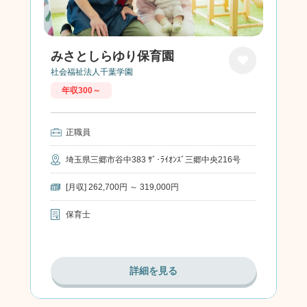
みさとしらゆり保育園
社会福祉法人千葉学園
お気に
年収300～
入り
正職員
埼玉県三郷市谷中383 ｻﾞ･ﾗｲｵﾝｽﾞ三郷中央216号
[月収] 262,700円 ～ 319,000円
保育士
詳細を見る