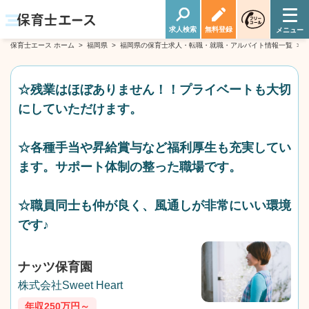
求人検索
無料登録
保育士エース ホーム
>
福岡県
>
福岡県の保育士求人・転職・就職・アルバイト情報一覧
>
☆残業はほぼありません！！プライベートも大切
にしていただけます。
☆各種手当や昇給賞与など福利厚生も充実してい
ます。サポート体制の整った職場です。
☆職員同士も仲が良く、風通しが非常にいい環境
です♪
ナッツ保育園
株式会社Sweet Heart
年収250万円～