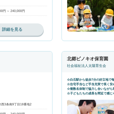
000円 ～ 240,000円
詳細を見る
北郷ピノキオ保育園
社会福祉法人太陽育生会
☆白石駅から徒歩7分の好立地で
☆住宅手当など手当充実で長く安
☆複数名体制で協力し合いながら
☆子どもたちの成長を間近で感じ
西3条南9丁目18番地2