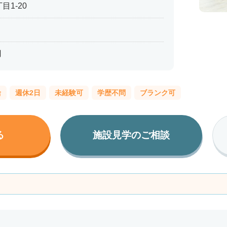
1-20
円
給
週休2日
未経験可
学歴不問
ブランク可
る
施設見学のご相談