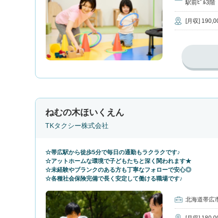
駅前ﾋﾞﾙ3階
[月収] 190,
ねむの木ほいくえん
TKタクシー株式会社
☆帯広駅から徒歩5分で毎日の通勤もラクラクです♪
☆アットホームな環境で子どもたちと深く関われます★
☆未経験やブランクのある方も丁寧なフォローで安心◎
☆各種社会保険完備で長く安定して働ける職場です♪
北海道帯広市