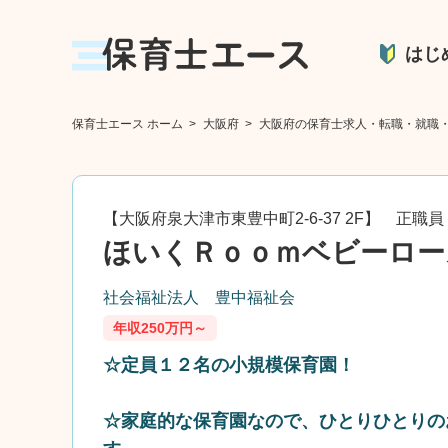
はじ
保育士エース ホーム
>
大阪府
>
大阪府の保育士求人・転職・就職
【大阪府泉大津市東豊中町2-6-37 2F】 正職員
ほいくＲｏｏｍベビーロー
社会福祉法人 豊中福祉会
年収250万円～
☆定員１２名の小規模保育園！
☆家庭的な保育園なので、ひとりひとりの