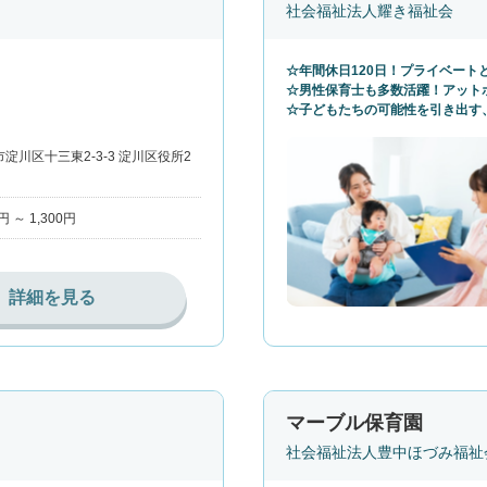
社会福祉法人耀き福祉会
☆年間休日120日！プライベート
☆男性保育士も多数活躍！アット
☆子どもたちの可能性を引き出す
淀川区十三東2-3-3 淀川区役所2
0円 ～ 1,300円
詳細を見る
マーブル保育園
社会福祉法人豊中ほづみ福祉