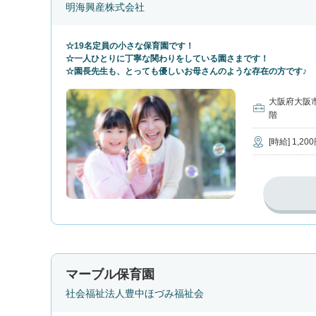
明海興産株式会社
☆19名定員の小さな保育園です！
☆一人ひとりに丁寧な関わりをしている園さまです！
☆園長先生も、とっても優しいお母さんのような存在の方です♪
大阪府大阪市
階
[時給] 1,20
マーブル保育園
社会福祉法人豊中ほづみ福祉会