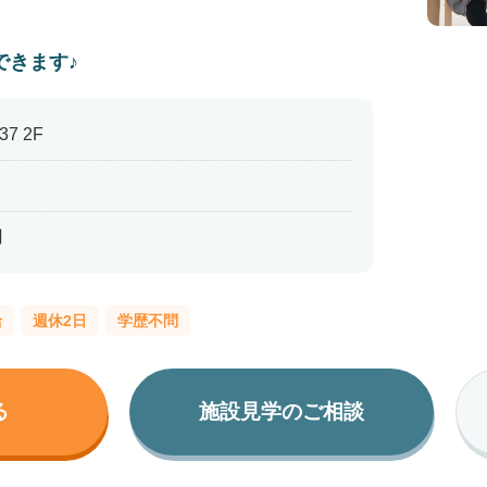
できます♪
7 2F
円
給
週休2日
学歴不問
る
施設見学のご相談