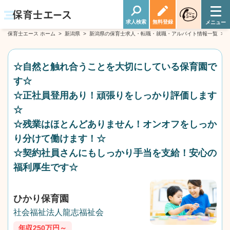
求人検索
無料登録
保育士エース ホーム
>
新潟県
>
新潟県の保育士求人・転職・就職・アルバイト情報一覧
>
☆自然と触れ合うことを大切にしている保育園で
す☆
☆正社員登用あり！頑張りをしっかり評価します
☆
☆残業はほとんどありません！オンオフをしっか
り分けて働けます！☆
☆契約社員さんにもしっかり手当を支給！安心の
福利厚生です☆
ひかり保育園
社会福祉法人龍志福祉会
年収250万円～