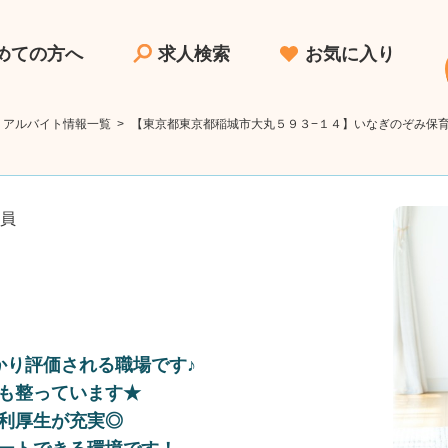
めての方へ
求人検索
お気に入り
・アルバイト情報一覧
>
【東京都東京都稲城市大丸５９３−１４】いなぎのぞみ保
職員
かり評価される職場です♪
も整っています★
利厚生が充実◎