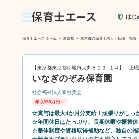
はじ
保育士エース ホーム
>
東京都
>
東京都の保育士求人・転職・就職
【東京都東京都稲城市大丸５９３−１４】 正
いなぎのぞみ保育園
社会福祉法人春献美会
年収350万円～
☆賞与は最大4か月分支給！頑張りがしっ
☆年間休日はたっぷり、長期休暇や振替休
☆整体制度や資格取得補助など、独自の福