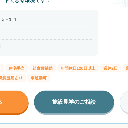
ートできる環境です！
３−１４
円
給
住宅手当
給食費補助
年間休日120日以上
週休2日
職員登用あり
車通勤可
る
施設見学のご相談