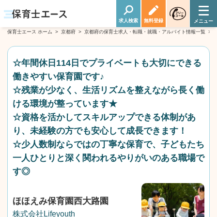
求人検索
無料登録
保育士エース ホーム
>
京都府
>
京都府の保育士求人・転職・就職・アルバイト情報一覧
>
☆年間休日114日でプライベートも大切にできる
働きやすい保育園です♪
☆残業が少なく、生活リズムを整えながら長く働
ける環境が整っています★
☆資格を活かしてスキルアップできる体制があ
り、未経験の方でも安心して成長できます！
☆少人数制ならではの丁寧な保育で、子どもたち
一人ひとりと深く関われるやりがいのある職場で
す◎
ほほえみ保育園西大路園
株式会社Lifeyouth