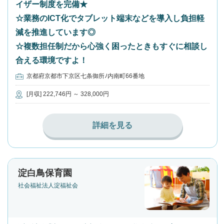
イザー制度を完備★
☆業務のICT化でタブレット端末などを導入し負担軽
減を推進しています◎
☆複数担任制だから心強く困ったときもすぐに相談し
合える環境ですよ！
京都府京都市下京区七条御所ﾉ内南町66番地
[月収] 222,746円 ～ 328,000円
詳細を見る
淀白鳥保育園
社会福祉法人淀福祉会