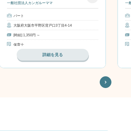
一般社団法人カンガルーママ
一
お気
に入
パート
り
大阪府大阪市平野区背戸口3丁目4-14
[時給] 1,350円 ～
保育士
詳細を見る
Next