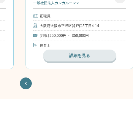
一般社団法人カンガルーママ
気
お気
入
に入
正職員
り
大阪府大阪市平野区背戸口3丁目4-14
[月収] 250,000円 ～ 350,000円
保育士
詳細を見る
Previous