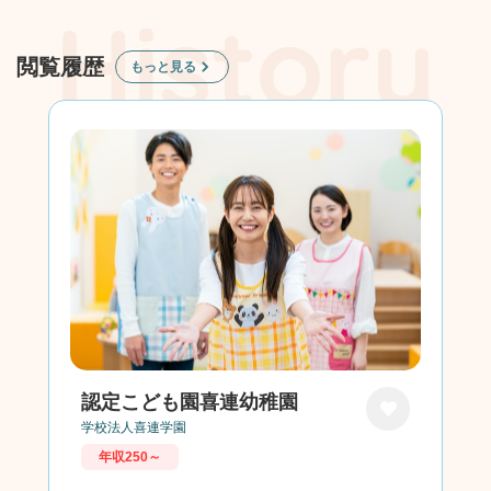
閲覧履歴
もっと見る
認定こども園喜連幼稚園
学校法人喜連学園
お気に
年収250～
入り