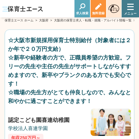
求人検索
無料登録
保育士エース ホーム
>
大阪府
>
大阪府の保育士求人・転職・就職・アルバイト情報一覧
>
☆大阪市新規採用保育士特別給付（対象者には２
か年で２０万円支給）
☆新卒や経験者の方で、正職員希望の方歓迎。フ
リーの先生や主任の先生がサポートしながらすす
めますので、新卒やブランクのある方でも安心で
す！
☆職場の先生方がとても仲良しなので、みんなと
和やかに過ごすことができます！
認定こども園喜連幼稚園
学校法人喜連学園
年収250万円～