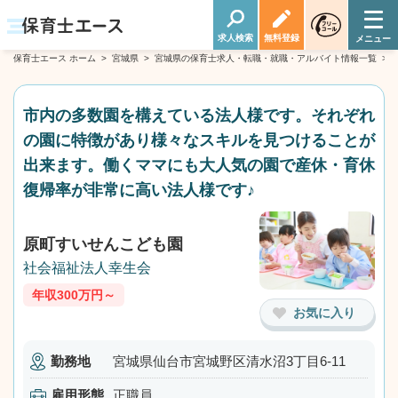
求人検索
無料登録
保育士エース ホーム
>
宮城県
>
宮城県の保育士求人・転職・就職・アルバイト情報一覧
>
市内の多数園を構えている法人様です。それぞれ
の園に特徴があり様々なスキルを見つけることが
出来ます。働くママにも大人気の園で産休・育休
復帰率が非常に高い法人様です♪
原町すいせんこども園
社会福祉法人幸生会
年収300万円～
お気に入り
勤務地
宮城県仙台市宮城野区清水沼3丁目6-11
雇用形態
正職員