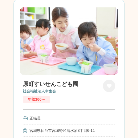
原町すいせんこども園
社会福祉法人幸生会
お気に
年収300～
入り
正職員
宮城県仙台市宮城野区清水沼3丁目6-11