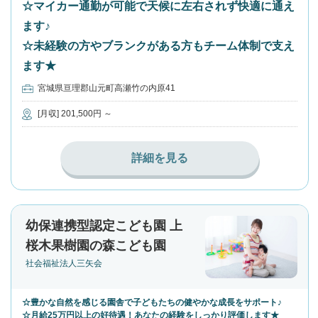
☆マイカー通勤が可能で天候に左右されず快適に通え
ます♪
☆未経験の方やブランクがある方もチーム体制で支え
ます★
宮城県亘理郡山元町高瀬竹の内原41
[月収] 201,500円 ～
詳細を見る
幼保連携型認定こども園 上
桜木果樹園の森こども園
社会福祉法人三矢会
☆豊かな自然を感じる園舎で子どもたちの健やかな成長をサポート♪
☆月給25万円以上の好待遇！あなたの経験をしっかり評価します★