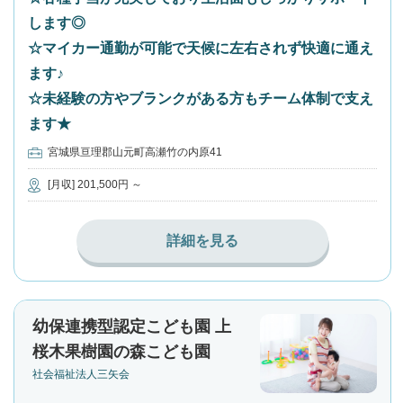
します◎
☆マイカー通勤が可能で天候に左右されず快適に通え
ます♪
☆未経験の方やブランクがある方もチーム体制で支え
ます★
宮城県亘理郡山元町高瀬竹の内原41
[月収] 201,500円 ～
詳細を見る
幼保連携型認定こども園 上
桜木果樹園の森こども園
社会福祉法人三矢会