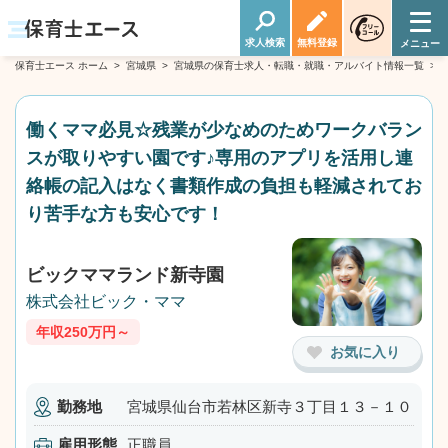
求人検索
無料登録
保育士エース ホーム
>
宮城県
>
宮城県の保育士求人・転職・就職・アルバイト情報一覧
>
働くママ必見☆残業が少なめのためワークバラン
スが取りやすい園です♪専用のアプリを活用し連
絡帳の記入はなく書類作成の負担も軽減されてお
り苦手な方も安心です！
ビックママランド新寺園
株式会社ビック・ママ
年収250万円～
お気に入り
勤務地
宮城県仙台市若林区新寺３丁目１３－１０
雇用形態
正職員