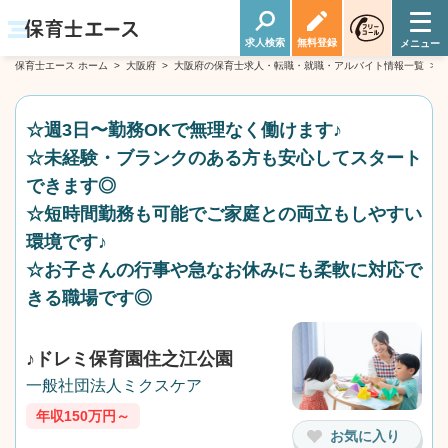
求人検索
無料登録
保育士エース ホーム
>
大阪府
>
大阪府の保育士求人・転職・就職・アルバイト情報一覧
>
☆週3日〜勤務OKで無理なく働けます♪
☆未経験・ブランクのある方も安心してスタート
できます◎
☆短時間勤務も可能でご家庭との両立もしやすい
環境です♪
☆お子さんの行事や急なお休みにも柔軟に対応で
きる職場です◎
♪ドレミ保育園住之江公園
一般社団法人ミクスケア
年収150万円～
お気に入り