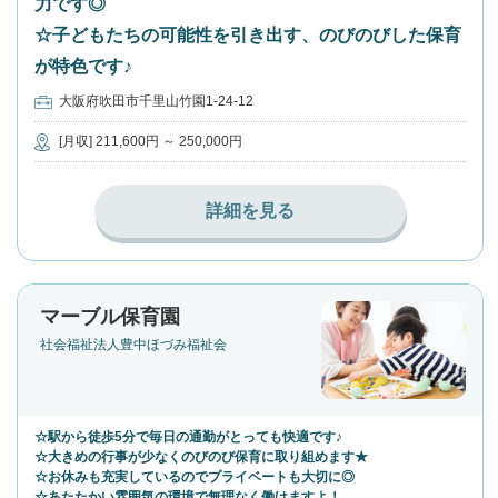
力です◎
☆子どもたちの可能性を引き出す、のびのびした保育
が特色です♪
大阪府吹田市千里山竹園1-24-12
[月収] 211,600円 ～ 250,000円
詳細を見る
マーブル保育園
社会福祉法人豊中ほづみ福祉会
☆駅から徒歩5分で毎日の通勤がとっても快適です♪
☆大きめの行事が少なくのびのび保育に取り組めます★
☆お休みも充実しているのでプライベートも大切に◎
☆あたたかい雰囲気の環境で無理なく働けますよ！