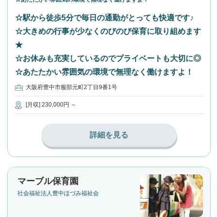
☆駅から徒歩5分で毎日の通勤がとっても快適です♪
☆大きめの行事が少なくのびのび保育に取り組めます
★
☆お休みも充実しているのでプライベートも大切に◎
☆あたたかい雰囲気の環境で無理なく働けますよ！
大阪府豊中市服部元町2丁目9番1号
[月収] 230,000円 ～
詳細を見る
マーブル保育園
社会福祉法人豊中ほづみ福祉会