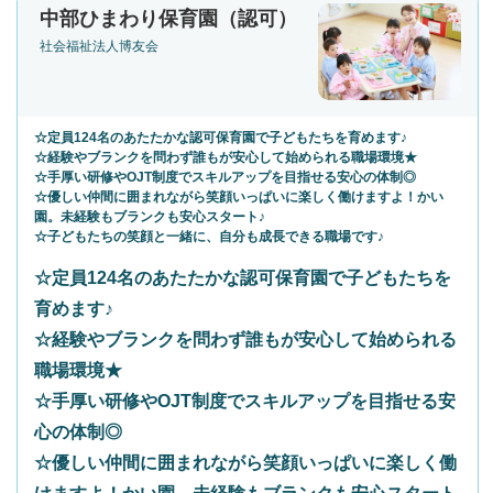
中部ひまわり保育園（認可）
社会福祉法人博友会
☆定員124名のあたたかな認可保育園で子どもたちを育めます♪
☆経験やブランクを問わず誰もが安心して始められる職場環境★
☆手厚い研修やOJT制度でスキルアップを目指せる安心の体制◎
☆優しい仲間に囲まれながら笑顔いっぱいに楽しく働けますよ！かい
園。未経験もブランクも安心スタート♪
☆子どもたちの笑顔と一緒に、自分も成長できる職場です♪
☆定員124名のあたたかな認可保育園で子どもたちを
育めます♪
☆経験やブランクを問わず誰もが安心して始められる
職場環境★
☆手厚い研修やOJT制度でスキルアップを目指せる安
心の体制◎
☆優しい仲間に囲まれながら笑顔いっぱいに楽しく働