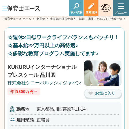
求人検索
無料登録
保育士エース ホーム
>
東京都
>
東京都の保育士求人・転職・就職・アルバイト情報一覧
>
☆週休2日◎ワークライフバランスもバッチリ！
☆基本給22万円以上の高待遇♪
☆多彩な教育プログラム実施してます♪
KUKURUインターナショナル
プレスクール 品川園
株式会社シニーパルクシィジャパン
年収300万円～
お気に入り
勤務地
東京都品川区荏原7-11-14
雇用形態
正職員