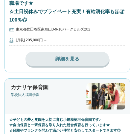
職場です★
☆土日祝休みでプライベート充実！有給消化率もほぼ
100％◎
東京都世田谷区南烏山3-9-10パークヒルズ202
[月収] 205,000円 ～
詳細を見る
カナリヤ保育園
学校法人福川学園
☆子どもの夢と笑顔を大切に育む小規模認可保育園です♪
☆自由保育と一斉保育を取り入れた総合保育を行っています★
☆経験やブランクを問わず温かい仲間と安心してスタートできます◎